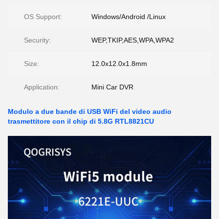
OS Support:
Windows/Android /Linux
Security:
WEP,TKIP,AES,WPA,WPA2
Size:
12.0x12.0x1.8mm
Application:
Mini Car DVR
Modulo a due bande di USB WiFi del video audio
trasmettitore con il chip di 5.8G RTL8821CU