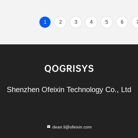
1
2
3
4
5
6
Shenzhen Ofeixin Technology Co., Ltd
dean.li@ofeixin.com