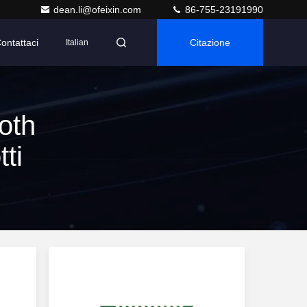
dean.li@ofeixin.com
86-755-23191990
ontattaci
Citazione
Italian
oth
ti