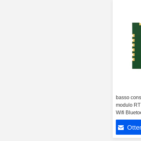
basso cons
modulo RT
Wifi Blueto
senza fili
Otten