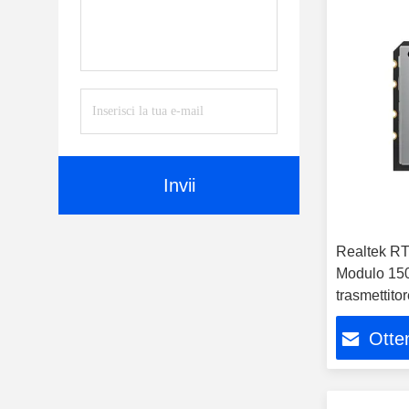
Invii
Realtek RT
Modulo 15
trasmettit
Usb2.0 Inte
Otten