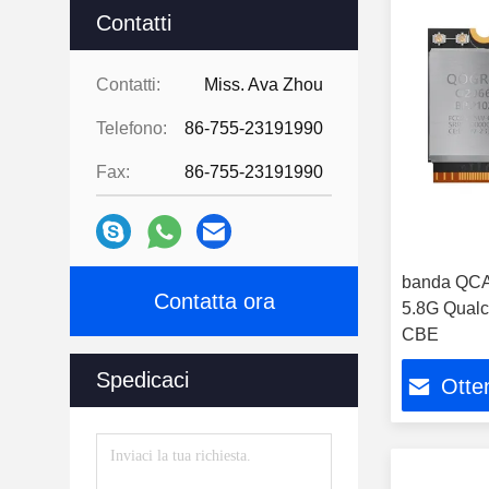
Contatti
Contatti:
Miss. Ava Zhou
Telefono:
86-755-23191990
Fax:
86-755-23191990
banda QCA
Contatta ora
5.8G Qualc
CBE
Spedicaci
Otten