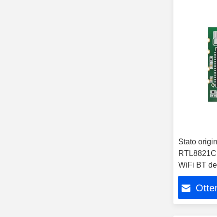
Stato orig
RTL8821CS
WiFi BT de
Otten