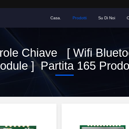
Casa.
Prodotti
Su Di Noi
C
role Chiave [ Wifi Blueto
odule ] Partita 165 Prodot