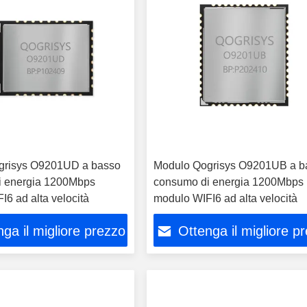
grisys O9201UD a basso
Modulo Qogrisys O9201UB a b
i energia 1200Mbps
consumo di energia 1200Mbps
6 ad alta velocità
modulo WIFI6 ad alta velocità
ga il migliore prezzo
Ottenga il migliore p