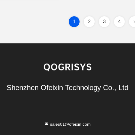
1
2
3
4
Shenzhen Ofeixin Technology Co., Ltd
sales01@ofeixin.com