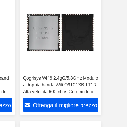
-band
Qogrisys Wifi6 2.4gG/5.8GHz Modulo
a doppia banda Wifi O9101SB 1T1R
duli
Alta velocità 600mbps Con modulo
Wifi Bt 1t1r
rezzo
Ottenga il migliore prezzo