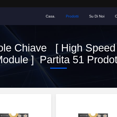
Casa.
Prodotti
Su Di Noi
C
ole Chiave [ High Speed 
odule ] Partita 51 Prodot