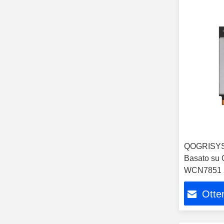
QOGRISYS
Basato su
WCN7851 5
ad alta vel
Otten