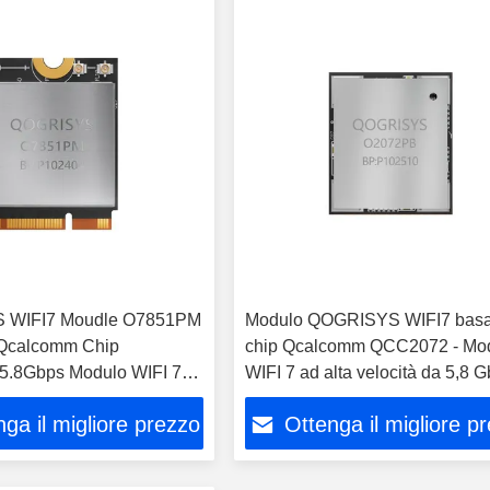
 WIFI7 Moudle O7851PM
Modulo QOGRISYS WIFI7 basa
 Qcalcomm Chip
chip Qcalcomm QCC2072 - Mo
.8Gbps Modulo WIFI 7
WIFI 7 ad alta velocità da 5,8 
ocità
ga il migliore prezzo
Ottenga il migliore p