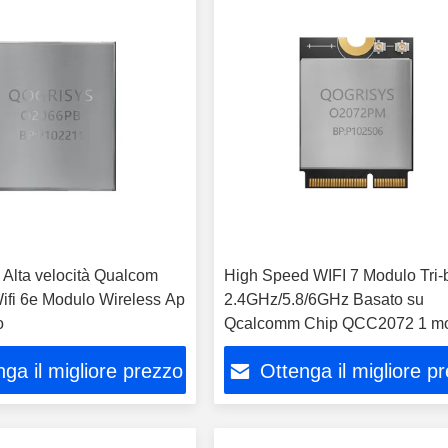
Alta velocità Qualcom
High Speed WIFI 7 Modulo Tri
fi 6e Modulo Wireless Ap
2.4GHz/5.8/6GHz Basato su
o
Qcalcomm Chip QCC2072 1 mo
wifi a 5,8Gbps
ga il migliore prezzo
Ottenga il migliore p