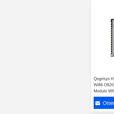
Qogrisys 
Wifi6 O92
Modulo Wif
Otten