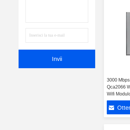
Invii
3000 Mbps 
Qca2066 Wi
Wifi Modul
Otten