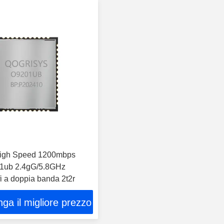
High Speed 1200mbps
01ub 2.4gG/5.8GHz
i a doppia banda 2t2r
ga il migliore prezzo