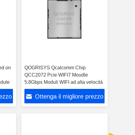
ed on
QOGRISYS Qcalcomm Chip
QCC2072 Pcie WIFI7 Moudle
odule
5.8Gbps Moduli WIFI ad alta velocità
rezzo
Ottenga il migliore prezzo