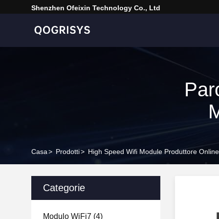
Shenzhen Ofeixin Technology Co., Ltd
Par
M
Casa
>
Prodotti
>
High Speed Wifi Module Produttore Online
Categorie
Modulo WiFi7
(4)