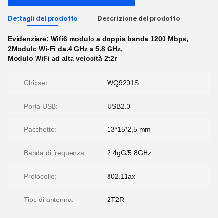
Dettagli del prodotto
Descrizione del prodotto
Evidenziare:
Wifi6 modulo a doppia banda 1200 Mbps
,
2Modulo Wi-Fi da.4 GHz a 5.8 GHz
,
Modulo WiFi ad alta velocità 2t2r
Chipset:
WQ9201S
Porta USB:
USB2.0
Pacchetto:
13*15*2,5 mm
Banda di frequenza:
2.4gG/5.8GHz
Protocollo:
802.11ax
Tipo di antenna:
2T2R