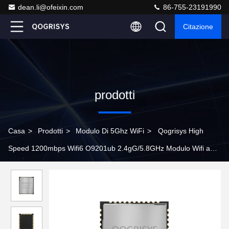
dean.li@ofeixin.com
86-755-23191990
Citazione
prodotti
Casa
>
Prodotti
>
Modulo Di 5Ghz WiFi
>
Qogrisys High
Speed 1200mbps Wifi6 O9201ub 2.4gG/5.8GHz Modulo Wifi a
doppia banda 2t2r