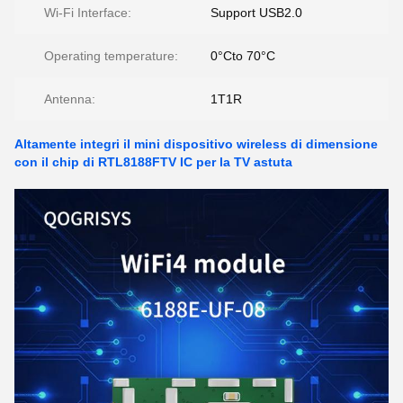
Wi-Fi Interface:
Support USB2.0
Operating temperature:
0°Cto 70°C
Antenna:
1T1R
Altamente integri il mini dispositivo wireless di dimensione
con il chip di RTL8188FTV IC per la TV astuta