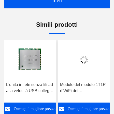
Invii
Simili prodotti
nza fili ad
Modulo del modulo 1T1R
Modulo RTL8188F
B collega
rf WiFi del
IEEE802.11b/G/N R
i
ricetrasmettitore di 6188E-
AES WPA USB WiFi
UF-00 72.2Mbps Wifi
la macchina di ATT
gliore prezzo
Ottenga il migliore prezzo
Ottenga il miglio