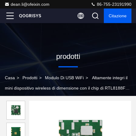
dean.li@ofeixin.com
86-755-23191990
Citazione
prodotti
Casa
>
Prodotti
>
Modulo Di USB WiFi
>
Altamente integri il
mini dispositivo wireless di dimensione con il chip di RTL8188FTV
IC per la TV astuta