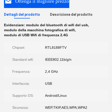
Ottenga il migliore prezzo
Dettagli del prodotto
Descrizione del prodotto
Evidenziare:
modulo del bluetooth di wifi del usb
,
modulo della macchina fotografica di wifi
,
modulo di USB Wifi di frequenza 2.4G
Chipset:
RTL8188FTV
Standard wifi:
IEEE802.11b/g/n
Frequenza:
2,4 GHz
Interfaccia:
USB
Supporto OS:
Android/Linux
Sicurezza:
WEP,TKIP,AES,WPA,WPA2