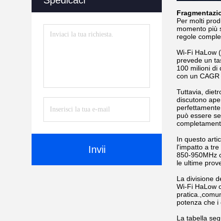
Spedicaci
Fragmentazion
Per molti produ
momento più st
regole comple
Wi-Fi HaLow (
prevede un ta
100 milioni di
con un CAGR de
Tuttavia, diet
discutono ape
perfettamente
può essere sem
completamente
In questo arti
l'impatto a tr
Invii
850-950MHz ch
le ultime prov
La divisione d
Wi-Fi HaLow o
pratica.,comuni
potenza che i 
La tabella seg