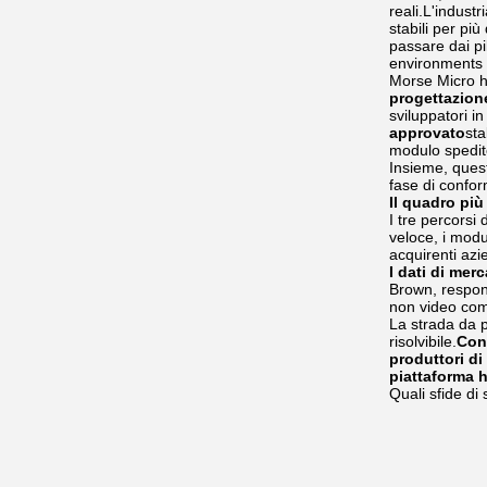
reali.L'indust
stabili per pi
passare dai pi
environments 
Morse Micro h
progettazion
sviluppatori i
approvato
sta
modulo spedito
Insieme, quest
fase di conform
Il quadro più
I tre percorsi
veloce, i modu
acquirenti azie
I dati di mer
Brown, respons
non video come
La strada da p
risolvibile.
Con 
produttori di
piattaforma 
Quali sfide di