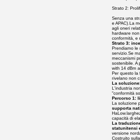
Strato 2: Prol
Senza una str
e APAC).La mol
agli oneri rela
hardware non s
conformità, e r
Strato 3: inc
Prendiamo le r
servizio.Se 
meccanismi pre
sostenibile. 
with 14 dBm a
Per questo la 
rivelano non co
La soluzione:
L'industria no
"conformità so
Percorso 1: l
La soluzione p
supporta nat
HaLow.larghez
capacità di el
La traduzione
statunitensi 
versione nord
Costruito sul