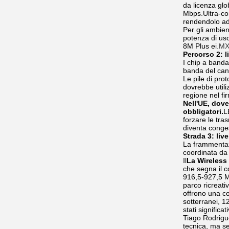
da licenza glo
Mbps.Ultra-com
rendendolo ada
Per gli ambient
potenza di us
8M Plus e
i.M
Percorso 2: l
I chip a banda 
banda del cana
Le pile di pro
dovrebbe util
regione nel fir
Nell'UE, dove
obbligatori.
L
forzare le tra
diventa conges
Strada 3: liv
La frammentazi
coordinata da p
Il
La Wireless
che segna il c
916,5-927,5 MH
parco ricreati
offrono una co
sotterranei, 1
stati significat
Tiago Rodrigu
tecnica, ma se