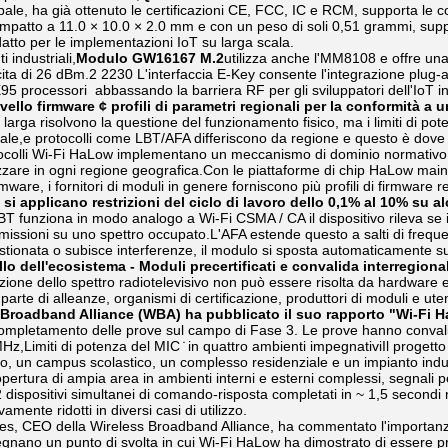
bale, ha già ottenuto le certificazioni CE, FCC, IC e RCM, supporta le c
patto a 11.0 × 10.0 × 2.0 mm e con un peso di soli 0,51 grammi, suppor
tto per le implementazioni IoT su larga scala.
i industriali,
Modulo GW16167 M.2
utilizza anche l'MM8108 e offre un
cita di 26 dBm.2 2230 L'interfaccia E-Key consente l'integrazione plug
X
95 processori ­ abbassando la barriera RF per gli sviluppatori dell'IoT in
ivello firmware ¢ profili di parametri regionali per la conformità a
larga risolvono la questione del funzionamento fisico, ma i limiti di potenz
le,e protocolli come LBT/AFA differiscono da regione e questo è dove la
tocolli Wi-Fi HaLow implementano un meccanismo di dominio normativo ch
izzare in ogni regione geografica.Con le piattaforme di chip HaLow ma
mware, i fornitori di moduli in genere forniscono più profili di firmware re
 si applicano restrizioni del ciclo di lavoro dello 0,1% al 10% s
BT funziona in modo analogo a Wi-Fi CSMA / CA il dispositivo rileva se i
smissioni su uno spettro occupato.L'AFA estende questo a salti di freque
tionata o subisce interferenze, il modulo si sposta automaticamente s
ello dell'ecosistema - Moduli precertificati e convalida interregiona
one dello spettro radiotelevisivo non può essere risolta da hardware e 
arte di alleanze, organismi di certificazione, produttori di moduli e utenti
 Broadband Alliance (WBA) ha pubblicato il suo rapporto "Wi-Fi Ha
ompletamento delle prove sul campo di Fase 3. Le prove hanno convalid
z,Limiti di potenza del MIC ̇ in quattro ambienti impegnativiIl progetto è 
vo, un campus scolastico, un complesso residenziale e un impianto indust
pertura di ampia area in ambienti interni e esterni complessi, segnali p
2 dispositivi simultanei di comando-risposta completati in ~ 1,5 secondi
ivamente ridotti in diversi casi di utilizzo.
es, CEO della Wireless Broadband Alliance, ha commentato l'importanza 
gnano un punto di svolta in cui Wi-Fi HaLow ha dimostrato di essere pr