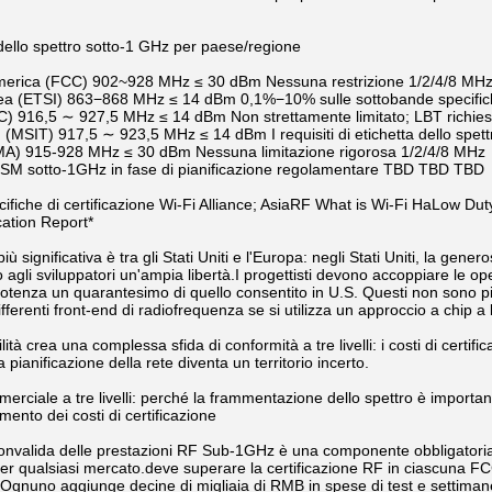
dello spettro sotto-1 GHz per paese/regione
'America (FCC) 902~928 MHz ≤ 30 dBm Nessuna restrizione 1/2/4/8 MH
ea (ETSI) 863−868 MHz ≤ 14 dBm 0,1%−10% sulle sottobande specific
) 916,5 ∼ 927,5 MHz ≤ 14 dBm Non strettamente limitato; LBT richiest
(MSIT) 917,5 ∼ 923,5 MHz ≤ 14 dBm I requisiti di etichetta dello spett
MA) 915-928 MHz ≤ 30 dBm Nessuna limitazione rigorosa 1/2/4/8 MHz
SM sotto-1GHz in fase di pianificazione regolamentare TBD TBD TBD
cifiche di certificazione Wi-Fi Alliance; AsiaRF What is Wi-Fi HaLow Dut
cation Report*
più significativa è tra gli Stati Uniti e l'Europa: negli Stati Uniti, la g
gli sviluppatori un'ampia libertà.I progettisti devono accoppiare le op
potenza un quarantesimo di quello consentito in U.S. Questi non sono p
fferenti front-end di radiofrequenza se si utilizza un approccio a chip a
ità crea una complessa sfida di conformità a tre livelli: i costi di certif
pianificazione della rete diventa un territorio incerto.
erciale a tre livelli: perché la frammentazione dello spettro è importan
mento dei costi di certificazione
onvalida delle prestazioni RF Sub-1GHz è una componente obbligatoria d
er qualsiasi mercato.deve superare la certificazione RF in ciascuna F
Ognuno aggiunge decine di migliaia di RMB in spese di test e settiman