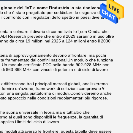
lobale dell'IoT e come l'industria lo sta risolvendo
lo che è stato progettato per soddisfare le esigenze di tutti.Il
 confronto con i regolatori dello spettro in paesi diversi con
ta a colmare il divario di connettività IoT,con Omdia che
9ABI Research prevede che entro il 2029 saranno in uso oltre
anno da circa 19 milioni nel 2025 a 124 milioni entro il 2030,
a catena di approvvigionamento devono affrontare, ma pochi
te frammentato dai confini nazionaliUn modulo che funziona
rsa.Un modulo certificato FCC nella banda 902-928 MHz non
di 863-868 MHz con vincoli di potenza e di ciclo di lavoro
 differiscono tra i principali mercati globali, analizzeremo
,e fornire un'azione, framework di soluzioni comprovato ¥
con una singola piattaforma di moduli.Condivideremo anche
to approccio nelle condizioni regolamentari più rigorose.
 suona universale in teoria ma è tutt'altro che
orno ai quali sono disponibili le frequenze, la quantità di
ica i limiti del ciclo di lavoro.
o moduli attraverso le frontiere, questa tabella deve essere