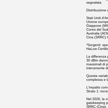
segnalata.
Distribuzione 
Stati Uniti d
Unione europ
Giappone (MIC
Corea del Sud 
Australia (AC
Cina (SRRC) I
*Sorgenti: spe
HaLow Certifi
La differenza 
30 dBm danno a
massimali di 
interamente di
Questa variabil
complessa e la 
L'impatto comm
Strato 1: incre
Nel 2026, la c
gatekeeping p
SRRC (Cina). 