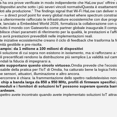
ria ha ora prove verificate in modo indipendente che HaLow puo' offrire
ù dispositivi anche sotto i più severi vincoli normativiQuesta è esattamen
loti alla produzione.” The findings signal that Wi-Fi HaLow can deliver
— a direct proof point for every global market where spectrum constrai
a ulteriormente rafforzato le infrastrutture ecosistemiche con due pr
e
, lanciato a Embedded World 2026, formalizza la collaborazione con cas
n tutto il mondo con Gateworks come partner globale inaugurale.Il com
bilisce chiari parametri di riferimento per la qualità, le prestazioni e l'af
 avrà prestazioni prevedibili nelle implementazioni reali.
e iniziative ecosistemiche creano il ciclo di feedback che trasforma la
ità gestibile e pre-risolta.
 ampio: da 1 milione a 100 milioni di dispositivi
 di soluzione di cui sopra non esistono in isolamento, ma si rafforzano a
li precertificati rendono la distribuzione più semplice.La validità sul ca
ndali la fiducia di impegnarsi a.
cato supportano questo circolo virtuoso.
Omdia prevede che l'ecosis
abile della pratica per l'IoT di Omdia, ha catturato bene la logica:l'infr
 sensori, attuatori, illuminazione e altro ancora.
ercorrere è chiara: la frammentazione dello spettro radiotelevisivo no
chip a banda larga da 850 a 950 MHz, profili di firmware specifici 
 moduli e i fornitori di soluzioni IoT possono superare questa barr
hardware.
 spettro avete incontrato quando avete implementato soluzioni IoT attrav