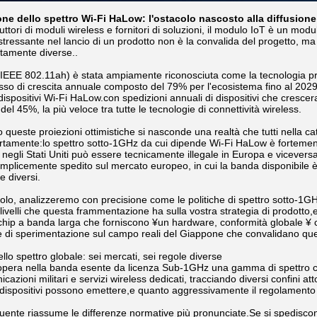
e dello spettro Wi-Fi HaLow: l'ostacolo nascosto alla diffusione g
ttori di moduli wireless e fornitori di soluzioni, il modulo IoT è un modu
ressante nel lancio di un prodotto non è la convalida del progetto, ma il
tamente diverse..
IEEE 802.11ah) è stata ampiamente riconosciuta come la tecnologia pron
sso di crescita annuale composto del 79% per l'ecosistema fino al 202
 dispositivi Wi-Fi HaLow.con spedizioni annuali di dispositivi che crescer
l 45%, la più veloce tra tutte le tecnologie di connettività wireless.
ro queste proiezioni ottimistiche si nasconde una realtà che tutti nell
rtamente:lo spettro sotto-1GHz da cui dipende Wi-Fi HaLow è fortemen
 negli Stati Uniti può essere tecnicamente illegale in Europa e viceve
plicemente spedito sul mercato europeo, in cui la banda disponibile è 
 diversi.
colo, analizzeremo con precisione come le politiche di spettro sotto-1GHz
e livelli che questa frammentazione ha sulla vostra strategia di prodotto
ip a banda larga che forniscono ¥un hardware, conformità globale ¥ 
e di sperimentazione sul campo reali del Giappone che convalidano ques
ello spettro globale: sei mercati, sei regole diverse
pera nella banda esente da licenza Sub-1GHz una gamma di spettro che
cazioni militari e servizi wireless dedicati, tracciando diversi confini att
dispositivi possono emettere,e quanto aggressivamente il regolamento appl
uente riassume le differenze normative più pronunciate.Se si spediscon