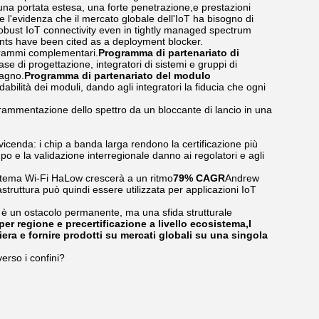
 una portata estesa, una forte penetrazione,e prestazioni
te l'evidenza che il mercato globale dell'IoT ha bisogno di
 robust IoT connectivity even in tightly managed spectrum
nts have been cited as a deployment blocker.
ogrammi complementari.
Programma di partenariato di
e di progettazione, integratori di sistemi e gruppi di
pagno.
Programma di partenariato del modulo
fidabilità dei moduli, dando agli integratori la fiducia che ogni
 frammentazione dello spettro da un bloccante di lancio in una
 vicenda: i chip a banda larga rendono la certificazione più
mpo e la validazione interregionale danno ai regolatori e agli
tema Wi-Fi HaLow crescerà a un ritmo
79% CAGR
Andrew
astruttura può quindi essere utilizzata per applicazioni IoT
n è un ostacolo permanente, ma una sfida strutturale
per regione e precertificazione a livello ecosistema,I
iera e fornire prodotti su mercati globali su una singola
erso i confini?