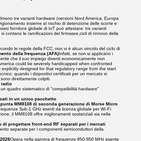
almeno tre varianti hardware (versioni Nord America, Europa
gionamento insieme al rischio di detenzione delle scorte e
iasi fornitore globale di IoT può attestare: tre varianti
si contano le ramificazioni del firmware,cicli di rinnovo della
econdo le regole della FCC, non vi è alcun vincolo del ciclo di
amento della frequenza (AFA)
Infatti, se non si applicano i
amente che il suo impiego diventi economicamente non
 America could be severely handicapped when confronted
licitly designed for that regulatory range from the start.
ico: quando i dispositivi certificati per un mercato si
 sono direttamente colpiti.
 radio
so un quadro sistematico di "compatibilità hardware"
ercati in un unico pacchetto
i punta MM8108 di seconda generazione di Morse Micro
frequenze Sub-1 GHz esenti da licenza globale per Wi-Fi
ne, il MM8108 offre miglioramenti sostanziali sia nella
 di progettare front-end RF separati per i mercati
ento separate per i componenti semiconduttori della
 2026
Opera nella gamma di frequenze 850-950 MHz esente