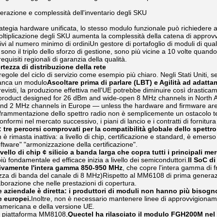
iferazione e complessità dell'inventario degli SKU
ategia hardware unificata, lo stesso modulo funzionale può richiedere 
tiplicazione degli SKU aumenta la complessità della catena di approvvi
tivi al numero minimo di ordiniUn gestore di portafoglio di moduli di quals
ono il triplo dello sforzo di gestione, sono più vicine a 10 volte quando 
equisiti regionali di garanzia della qualità.
ertezza di distribuzione della rete
egole del ciclo di servizio come esempio più chiaro. Negli Stati Uniti, s
manca un modulo
Ascoltare prima di parlare (LBT) e Agilità ad adatt
visti, la produzione effettiva nell'UE potrebbe diminuire così drastic
A product designed for 26 dBm and wide-open 8 MHz channels in North
nd 2 MHz channels in Europe — unless the hardware and firmware are exp
frammentazione dello spettro radio non è semplicemente un ostacolo tecn
nformi nel mercato successivo, i piani di lancio e i contratti di fornitura
 tre percorsi comprovati per la compatibilità globale dello spettro
n è rimasta inattiva: a livello di chip, certificazione e standard, è emer
ftware" "armonizzazione della certificazione".
ivello di chip ¢ silicio a banda larga che copra tutti i principali m
iù fondamentale ed efficace inizia a livello dei semiconduttori.
Il SoC d
ivamente l'intera gamma 850-950 MHz
, che copre l'intera gamma di 
za di banda del canale di 8 MHz)Rispetto al MM6108 di prima generazio
aborazione che nelle prestazioni di copertura.
 aziendale è diretta: i produttori di moduli non hanno più bisogno
e europei.
Inoltre, non è necessario mantenere linee di approvvigionam
americana e della versione UE.
la piattaforma MM8108,
Quectel ha rilasciato il modulo FGH200M nel