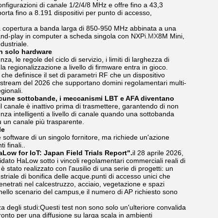
onfigurazioni di canale 1/2/4/8 MHz e offre fino a 43,3
ta fino a 8.191 dispositivi per punto di accesso,
a copertura a banda larga di 850-950 MHz abbinata a una
-and-play in computer a scheda singola con NXP
i.MX
8M Mini,
dustriale.
 un solo hardware
a, le regole del ciclo di servizio, i limiti di larghezza di
 regionalizzazione a livello di firmware entra in gioco.
e definisce il set di parametri RF che un dispositivo
instream del 2026 che supportano domini regolamentari multi-
gionali.
u alcune sottobande, i meccanismi LBT e AFA diventano
l canale è inattivo prima di trasmettere, garantendo di non
nza intelligenti a livello di canale quando una sottobanda
u un canale più trasparente.
le
software di un singolo fornitore, ma richiede un'azione
 finali..
Low for IoT: Japan Field Trials Report".
il 28 aprile 2026,
ato HaLow sotto i vincoli regolamentari commerciali reali di
stato realizzato con l'ausilio di una serie di progetti: un
riale di bonifica delle acque.punti di accesso unici che
enetrati nel calcestruzzo, acciaio, vegetazione e spazi
 nello scenario del campus,e il numero di AP richiesto sono
degli studi:Questi test non sono solo un'ulteriore convalida
onto per una diffusione su larga scala in ambienti