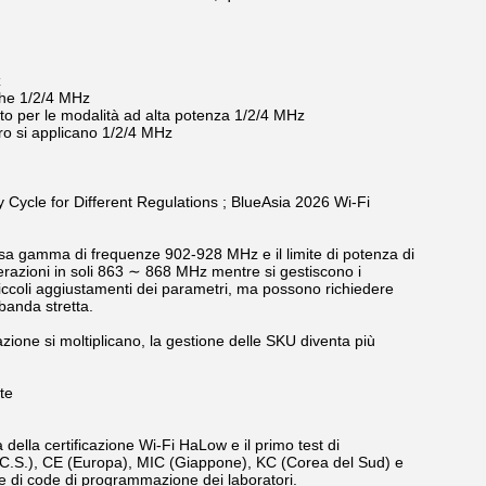
z
he 1/2/4 MHz
o per le modalità ad alta potenza 1/2/4 MHz
ro si applicano 1/2/4 MHz
y Cycle for Different Regulations ; BlueAsia 2026 Wi-Fi
enerosa gamma di frequenze 902-928 MHz e il limite di potenza di
erazioni in soli 863 ∼ 868 MHz mentre si gestiscono i
iccoli aggiustamenti dei parametri, ma possono richiedere
 banda stretta.
icazione si moltiplicano, la gestione delle SKU diventa più
te
ella certificazione Wi-Fi HaLow e il primo test di
CC.S.), CE (Europa), MIC (Giappone), KC (Corea del Sud) e
e di code di programmazione dei laboratori.